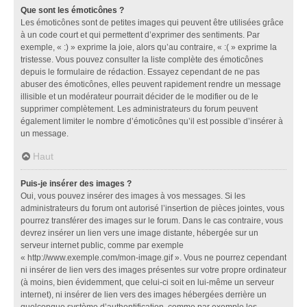
Que sont les émoticônes ?
Les émoticônes sont de petites images qui peuvent être utilisées grâce
à un code court et qui permettent d’exprimer des sentiments. Par
exemple, « :) » exprime la joie, alors qu’au contraire, « :( » exprime la
tristesse. Vous pouvez consulter la liste complète des émoticônes
depuis le formulaire de rédaction. Essayez cependant de ne pas
abuser des émoticônes, elles peuvent rapidement rendre un message
illisible et un modérateur pourrait décider de le modifier ou de le
supprimer complètement. Les administrateurs du forum peuvent
également limiter le nombre d’émoticônes qu’il est possible d’insérer à
un message.
Haut
Puis-je insérer des images ?
Oui, vous pouvez insérer des images à vos messages. Si les
administrateurs du forum ont autorisé l’insertion de pièces jointes, vous
pourrez transférer des images sur le forum. Dans le cas contraire, vous
devrez insérer un lien vers une image distante, hébergée sur un
serveur internet public, comme par exemple
« http://www.exemple.com/mon-image.gif ». Vous ne pourrez cependant
ni insérer de lien vers des images présentes sur votre propre ordinateur
(à moins, bien évidemment, que celui-ci soit en lui-même un serveur
internet), ni insérer de lien vers des images hébergées derrière un
quelconque système d’authentification, comme par exemple les