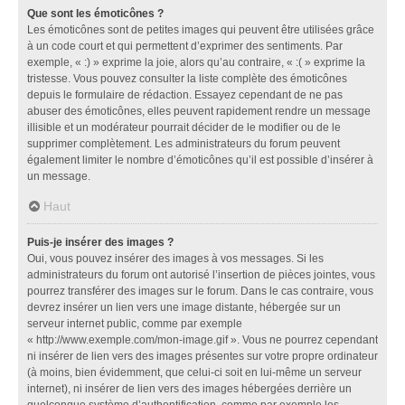
Que sont les émoticônes ?
Les émoticônes sont de petites images qui peuvent être utilisées grâce
à un code court et qui permettent d’exprimer des sentiments. Par
exemple, « :) » exprime la joie, alors qu’au contraire, « :( » exprime la
tristesse. Vous pouvez consulter la liste complète des émoticônes
depuis le formulaire de rédaction. Essayez cependant de ne pas
abuser des émoticônes, elles peuvent rapidement rendre un message
illisible et un modérateur pourrait décider de le modifier ou de le
supprimer complètement. Les administrateurs du forum peuvent
également limiter le nombre d’émoticônes qu’il est possible d’insérer à
un message.
Haut
Puis-je insérer des images ?
Oui, vous pouvez insérer des images à vos messages. Si les
administrateurs du forum ont autorisé l’insertion de pièces jointes, vous
pourrez transférer des images sur le forum. Dans le cas contraire, vous
devrez insérer un lien vers une image distante, hébergée sur un
serveur internet public, comme par exemple
« http://www.exemple.com/mon-image.gif ». Vous ne pourrez cependant
ni insérer de lien vers des images présentes sur votre propre ordinateur
(à moins, bien évidemment, que celui-ci soit en lui-même un serveur
internet), ni insérer de lien vers des images hébergées derrière un
quelconque système d’authentification, comme par exemple les