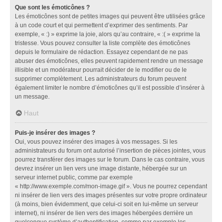
Que sont les émoticônes ?
Les émoticônes sont de petites images qui peuvent être utilisées grâce
à un code court et qui permettent d’exprimer des sentiments. Par
exemple, « :) » exprime la joie, alors qu’au contraire, « :( » exprime la
tristesse. Vous pouvez consulter la liste complète des émoticônes
depuis le formulaire de rédaction. Essayez cependant de ne pas
abuser des émoticônes, elles peuvent rapidement rendre un message
illisible et un modérateur pourrait décider de le modifier ou de le
supprimer complètement. Les administrateurs du forum peuvent
également limiter le nombre d’émoticônes qu’il est possible d’insérer à
un message.
Haut
Puis-je insérer des images ?
Oui, vous pouvez insérer des images à vos messages. Si les
administrateurs du forum ont autorisé l’insertion de pièces jointes, vous
pourrez transférer des images sur le forum. Dans le cas contraire, vous
devrez insérer un lien vers une image distante, hébergée sur un
serveur internet public, comme par exemple
« http://www.exemple.com/mon-image.gif ». Vous ne pourrez cependant
ni insérer de lien vers des images présentes sur votre propre ordinateur
(à moins, bien évidemment, que celui-ci soit en lui-même un serveur
internet), ni insérer de lien vers des images hébergées derrière un
quelconque système d’authentification, comme par exemple les