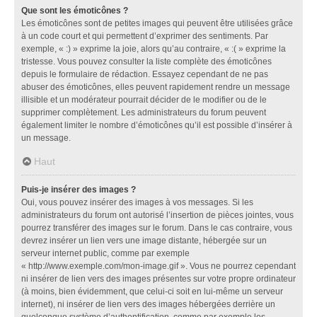
Que sont les émoticônes ?
Les émoticônes sont de petites images qui peuvent être utilisées grâce
à un code court et qui permettent d’exprimer des sentiments. Par
exemple, « :) » exprime la joie, alors qu’au contraire, « :( » exprime la
tristesse. Vous pouvez consulter la liste complète des émoticônes
depuis le formulaire de rédaction. Essayez cependant de ne pas
abuser des émoticônes, elles peuvent rapidement rendre un message
illisible et un modérateur pourrait décider de le modifier ou de le
supprimer complètement. Les administrateurs du forum peuvent
également limiter le nombre d’émoticônes qu’il est possible d’insérer à
un message.
Haut
Puis-je insérer des images ?
Oui, vous pouvez insérer des images à vos messages. Si les
administrateurs du forum ont autorisé l’insertion de pièces jointes, vous
pourrez transférer des images sur le forum. Dans le cas contraire, vous
devrez insérer un lien vers une image distante, hébergée sur un
serveur internet public, comme par exemple
« http://www.exemple.com/mon-image.gif ». Vous ne pourrez cependant
ni insérer de lien vers des images présentes sur votre propre ordinateur
(à moins, bien évidemment, que celui-ci soit en lui-même un serveur
internet), ni insérer de lien vers des images hébergées derrière un
quelconque système d’authentification, comme par exemple les