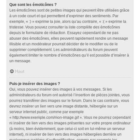
Que sont les émoticônes ?
Les émoticônes sont de petites images qui peuvent être utilisées grâce
à un code court et qui permettent d’exprimer des sentiments. Par
exemple, « :) » exprime la joie, alors qu’au contraire, « :( » exprime la
tristesse. Vous pouvez consulter la liste complète des émoticônes
depuis le formulaire de rédaction. Essayez cependant de ne pas
abuser des émoticônes, elles peuvent rapidement rendre un message
illisible et un modérateur pourrait décider de le modifier ou de le
supprimer complètement. Les administrateurs du forum peuvent
également limiter le nombre d’émoticônes qu’il est possible d’insérer à
un message.
Haut
Puis-je insérer des images ?
Oui, vous pouvez insérer des images à vos messages. Si les
administrateurs du forum ont autorisé l’insertion de pièces jointes, vous
pourrez transférer des images sur le forum. Dans le cas contraire, vous
devrez insérer un lien vers une image distante, hébergée sur un
serveur internet public, comme par exemple
« http://www.exemple.com/mon-image.gif ». Vous ne pourrez cependant
ni insérer de lien vers des images présentes sur votre propre ordinateur
(à moins, bien évidemment, que celui-ci soit en lui-même un serveur
internet), ni insérer de lien vers des images hébergées derrière un
quelconque système d’authentification, comme par exemple les