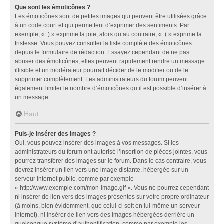
Que sont les émoticônes ?
Les émoticônes sont de petites images qui peuvent être utilisées grâce
à un code court et qui permettent d’exprimer des sentiments. Par
exemple, « :) » exprime la joie, alors qu’au contraire, « :( » exprime la
tristesse. Vous pouvez consulter la liste complète des émoticônes
depuis le formulaire de rédaction. Essayez cependant de ne pas
abuser des émoticônes, elles peuvent rapidement rendre un message
illisible et un modérateur pourrait décider de le modifier ou de le
supprimer complètement. Les administrateurs du forum peuvent
également limiter le nombre d’émoticônes qu’il est possible d’insérer à
un message.
Haut
Puis-je insérer des images ?
Oui, vous pouvez insérer des images à vos messages. Si les
administrateurs du forum ont autorisé l’insertion de pièces jointes, vous
pourrez transférer des images sur le forum. Dans le cas contraire, vous
devrez insérer un lien vers une image distante, hébergée sur un
serveur internet public, comme par exemple
« http://www.exemple.com/mon-image.gif ». Vous ne pourrez cependant
ni insérer de lien vers des images présentes sur votre propre ordinateur
(à moins, bien évidemment, que celui-ci soit en lui-même un serveur
internet), ni insérer de lien vers des images hébergées derrière un
quelconque système d’authentification, comme par exemple les