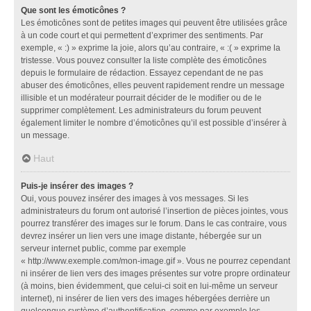
Que sont les émoticônes ?
Les émoticônes sont de petites images qui peuvent être utilisées grâce
à un code court et qui permettent d’exprimer des sentiments. Par
exemple, « :) » exprime la joie, alors qu’au contraire, « :( » exprime la
tristesse. Vous pouvez consulter la liste complète des émoticônes
depuis le formulaire de rédaction. Essayez cependant de ne pas
abuser des émoticônes, elles peuvent rapidement rendre un message
illisible et un modérateur pourrait décider de le modifier ou de le
supprimer complètement. Les administrateurs du forum peuvent
également limiter le nombre d’émoticônes qu’il est possible d’insérer à
un message.
Haut
Puis-je insérer des images ?
Oui, vous pouvez insérer des images à vos messages. Si les
administrateurs du forum ont autorisé l’insertion de pièces jointes, vous
pourrez transférer des images sur le forum. Dans le cas contraire, vous
devrez insérer un lien vers une image distante, hébergée sur un
serveur internet public, comme par exemple
« http://www.exemple.com/mon-image.gif ». Vous ne pourrez cependant
ni insérer de lien vers des images présentes sur votre propre ordinateur
(à moins, bien évidemment, que celui-ci soit en lui-même un serveur
internet), ni insérer de lien vers des images hébergées derrière un
quelconque système d’authentification, comme par exemple les