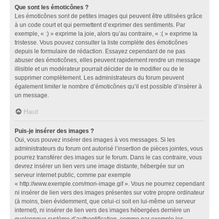
Que sont les émoticônes ?
Les émoticônes sont de petites images qui peuvent être utilisées grâce
à un code court et qui permettent d’exprimer des sentiments. Par
exemple, « :) » exprime la joie, alors qu’au contraire, « :( » exprime la
tristesse. Vous pouvez consulter la liste complète des émoticônes
depuis le formulaire de rédaction. Essayez cependant de ne pas
abuser des émoticônes, elles peuvent rapidement rendre un message
illisible et un modérateur pourrait décider de le modifier ou de le
supprimer complètement. Les administrateurs du forum peuvent
également limiter le nombre d’émoticônes qu’il est possible d’insérer à
un message.
Haut
Puis-je insérer des images ?
Oui, vous pouvez insérer des images à vos messages. Si les
administrateurs du forum ont autorisé l’insertion de pièces jointes, vous
pourrez transférer des images sur le forum. Dans le cas contraire, vous
devrez insérer un lien vers une image distante, hébergée sur un
serveur internet public, comme par exemple
« http://www.exemple.com/mon-image.gif ». Vous ne pourrez cependant
ni insérer de lien vers des images présentes sur votre propre ordinateur
(à moins, bien évidemment, que celui-ci soit en lui-même un serveur
internet), ni insérer de lien vers des images hébergées derrière un
quelconque système d’authentification, comme par exemple les