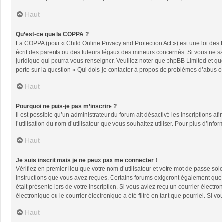
Haut
Qu’est-ce que la COPPA ?
La COPPA (pour « Child Online Privacy and Protection Act ») est une loi des
écrit des parents ou des tuteurs légaux des mineurs concernés. Si vous ne sa
juridique qui pourra vous renseigner. Veuillez noter que phpBB Limited et qu
porte sur la question « Qui dois-je contacter à propos de problèmes d’abus ou
Haut
Pourquoi ne puis-je pas m’inscrire ?
Il est possible qu’un administrateur du forum ait désactivé les inscriptions a
l’utilisation du nom d’utilisateur que vous souhaitez utiliser. Pour plus d’info
Haut
Je suis inscrit mais je ne peux pas me connecter !
Vérifiez en premier lieu que votre nom d’utilisateur et votre mot de passe soi
instructions que vous avez reçues. Certains forums exigeront également que le
était présente lors de votre inscription. Si vous aviez reçu un courrier élec
électronique ou le courrier électronique a été filtré en tant que pourriel. Si
Haut