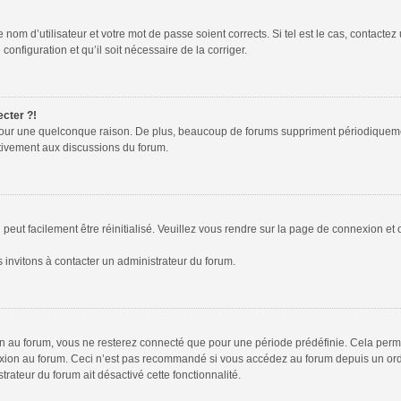
nom d’utilisateur et votre mot de passe soient corrects. Si tel est le cas, contactez
configuration et qu’il soit nécessaire de la corriger.
ecter ?!
pour une quelconque raison. De plus, beaucoup de forums suppriment périodiquement l
activement aux discussions du forum.
peut facilement être réinitialisé. Veuillez vous rendre sur la page de connexion et 
 invitons à contacter un administrateur du forum.
 au forum, vous ne resterez connecté que pour une période prédéfinie. Cela permet 
xion au forum. Ceci n’est pas recommandé si vous accédez au forum depuis un ordina
trateur du forum ait désactivé cette fonctionnalité.