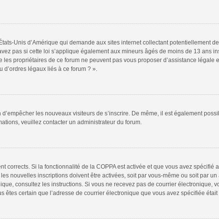
 États-Unis d’Amérique qui demande aux sites internet collectant potentiellement
vez pas si cette loi s’applique également aux mineurs âgés de moins de 13 ans insc
e les propriétaires de ce forum ne peuvent pas vous proposer d’assistance légale et
 d’ordres légaux liés à ce forum ? ».
fin d’empêcher les nouveaux visiteurs de s’inscrire. De même, il est également possi
rmations, veuillez contacter un administrateur du forum.
ent corrects. Si la fonctionnalité de la COPPA est activée et que vous avez spécifié
s nouvelles inscriptions doivent être activées, soit par vous-même ou soit par un a
tronique, consultez les instructions. Si vous ne recevez pas de courrier électroniqu
 vous êtes certain que l’adresse de courrier électronique que vous avez spécifiée éta