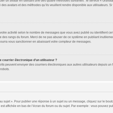
uter un avatar en utilisant une des quatre méthodes suivantes : le service « Gravatar
 des avatars et des méthodes qu’ils veuillent rendre disponible aux utilisateurs. Si
votre activité selon le nombre de messages que vous avez publié ou identifient cer
exte des rangs du forum. Merci de ne pas abuser de ce système en publiant inutile
 pourra vous sanctionner en abaissant votre compteur de messages.
 courrier électronique d’un utilisateur ?
 inscrits peuvent envoyer des courriers électroniques aux autres utilisateurs depuis 
robots.
 sujet ». Pour publier une réponse à un sujet ou un message, cliquez sur le bouto
est affichée en bas de l’écran du forum ou du sujet. Par exemple : vous pouvez pu