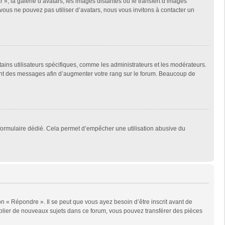
 », la galerie d’avatars, les images distantes ou le transfert d’images
 vous ne pouvez pas utiliser d’avatars, nous vous invitons à contacter un
tains utilisateurs spécifiques, comme les administrateurs et les modérateurs.
ment des messages afin d’augmenter votre rang sur le forum. Beaucoup de
un formulaire dédié. Cela permet d’empêcher une utilisation abusive du
n « Répondre ». Il se peut que vous ayez besoin d’être inscrit avant de
blier de nouveaux sujets dans ce forum, vous pouvez transférer des pièces