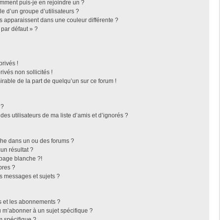
omment puis-je en rejoindre un ?
 d’un groupe d’utilisateurs ?
rs apparaissent dans une couleur différente ?
 par défaut » ?
rivés !
vés non sollicités !
irable de la part de quelqu’un sur ce forum !
 ?
es utilisateurs de ma liste d’amis et d’ignorés ?
che dans un ou des forums ?
n résultat ?
page blanche ?!
bres ?
s messages et sujets ?
ris et les abonnements ?
 m’abonner à un sujet spécifique ?
 spécifique ?