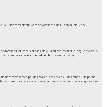
née. Veuillez contacter un administrateur afin de lui communiquer ce
istrateur du forum s’il est possible qu’il puisse installer la langue que vous
lez vous rendre sur
le site internet de phpBB
® (en anglais).
ralement représentée par des étoiles, des carrés ou des ronds. Elle permet
éralement plus grande, est une image connue sous le nom d’avatar qui est bien