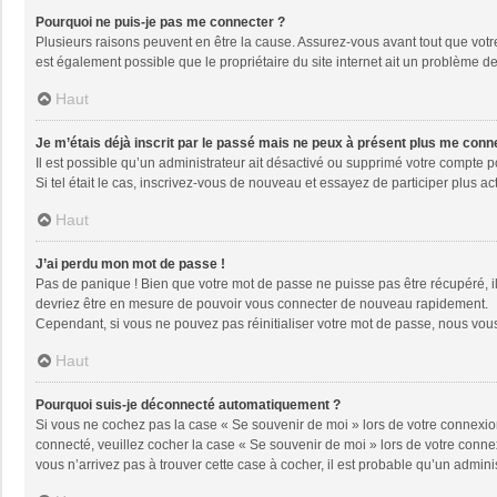
Pourquoi ne puis-je pas me connecter ?
Plusieurs raisons peuvent en être la cause. Assurez-vous avant tout que votre 
est également possible que le propriétaire du site internet ait un problème de 
Haut
Je m’étais déjà inscrit par le passé mais ne peux à présent plus me conn
Il est possible qu’un administrateur ait désactivé ou supprimé votre compte 
Si tel était le cas, inscrivez-vous de nouveau et essayez de participer plus 
Haut
J’ai perdu mon mot de passe !
Pas de panique ! Bien que votre mot de passe ne puisse pas être récupéré, il 
devriez être en mesure de pouvoir vous connecter de nouveau rapidement.
Cependant, si vous ne pouvez pas réinitialiser votre mot de passe, nous vous
Haut
Pourquoi suis-je déconnecté automatiquement ?
Si vous ne cochez pas la case « Se souvenir de moi » lors de votre connexion
connecté, veuillez cocher la case « Se souvenir de moi » lors de votre conne
vous n’arrivez pas à trouver cette case à cocher, il est probable qu’un adminis