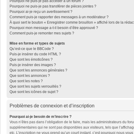
Pourquoi ne puis-je pas accéder à un forum ?
Pourquoi ne puis-je pas transférer de pièces jointes ?
Pourquoi ai-je reçu un avertissement ?
Comment puis-je rapporter des messages à un modérateur ?
À quoi sert le bouton « Enregistrer comme brouillon » affiché lors de la rédac
Pourquoi mon message a-t-il besoin d’être approuvé ?
Comment puis-je remonter mes sujets ?
Mise en forme et types de sujets
Qu’est-ce que le BBCode ?
Puis-je insérer du code HTML ?
Que sont les émoticônes ?
Puis-je insérer des images ?
Que sont les annonces générales ?
Que sont les annonces ?
Que sont les notes ?
Que sont les sujets verrouillés ?
Que sont les icônes de sujet ?
Problèmes de connexion et d’inscription
Pourquoi ai-je besoin de m’inscrire ?
Vous n’êtes pas dans l’obligation de le faire, mais les administrateurs du fo
supplémentaires qui ne sont pas disponibles aux visiteurs, tels que l’affichage
etc. L’inscription ne vous prend qu’un court instant, c’est pourquoi nous vou