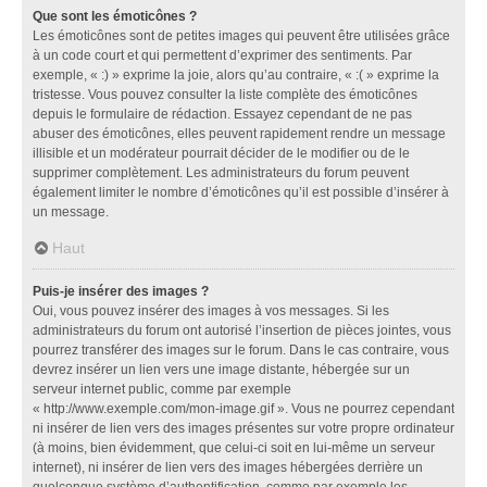
Que sont les émoticônes ?
Les émoticônes sont de petites images qui peuvent être utilisées grâce
à un code court et qui permettent d’exprimer des sentiments. Par
exemple, « :) » exprime la joie, alors qu’au contraire, « :( » exprime la
tristesse. Vous pouvez consulter la liste complète des émoticônes
depuis le formulaire de rédaction. Essayez cependant de ne pas
abuser des émoticônes, elles peuvent rapidement rendre un message
illisible et un modérateur pourrait décider de le modifier ou de le
supprimer complètement. Les administrateurs du forum peuvent
également limiter le nombre d’émoticônes qu’il est possible d’insérer à
un message.
Haut
Puis-je insérer des images ?
Oui, vous pouvez insérer des images à vos messages. Si les
administrateurs du forum ont autorisé l’insertion de pièces jointes, vous
pourrez transférer des images sur le forum. Dans le cas contraire, vous
devrez insérer un lien vers une image distante, hébergée sur un
serveur internet public, comme par exemple
« http://www.exemple.com/mon-image.gif ». Vous ne pourrez cependant
ni insérer de lien vers des images présentes sur votre propre ordinateur
(à moins, bien évidemment, que celui-ci soit en lui-même un serveur
internet), ni insérer de lien vers des images hébergées derrière un
quelconque système d’authentification, comme par exemple les