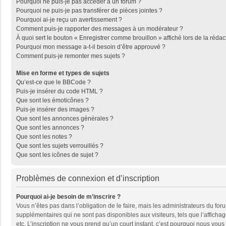
Pourquoi ne puis-je pas accéder à un forum ?
Pourquoi ne puis-je pas transférer de pièces jointes ?
Pourquoi ai-je reçu un avertissement ?
Comment puis-je rapporter des messages à un modérateur ?
À quoi sert le bouton « Enregistrer comme brouillon » affiché lors de la rédac
Pourquoi mon message a-t-il besoin d’être approuvé ?
Comment puis-je remonter mes sujets ?
Mise en forme et types de sujets
Qu’est-ce que le BBCode ?
Puis-je insérer du code HTML ?
Que sont les émoticônes ?
Puis-je insérer des images ?
Que sont les annonces générales ?
Que sont les annonces ?
Que sont les notes ?
Que sont les sujets verrouillés ?
Que sont les icônes de sujet ?
Problèmes de connexion et d’inscription
Pourquoi ai-je besoin de m’inscrire ?
Vous n’êtes pas dans l’obligation de le faire, mais les administrateurs du fo
supplémentaires qui ne sont pas disponibles aux visiteurs, tels que l’affichage
etc. L’inscription ne vous prend qu’un court instant, c’est pourquoi nous vou