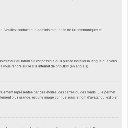
née. Veuillez contacter un administrateur afin de lui communiquer ce
istrateur du forum s’il est possible qu’il puisse installer la langue que vous
lez vous rendre sur
le site internet de phpBB
® (en anglais).
ralement représentée par des étoiles, des carrés ou des ronds. Elle permet
éralement plus grande, est une image connue sous le nom d’avatar qui est bien