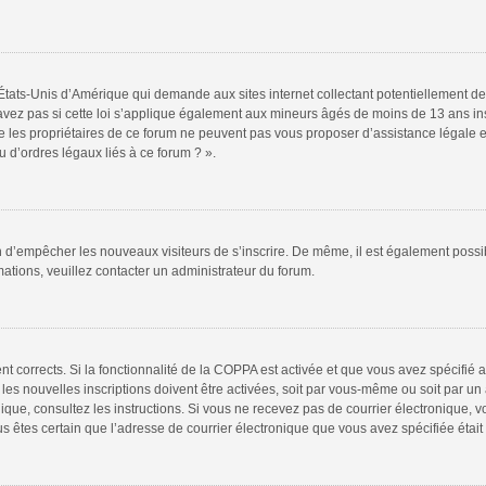
 États-Unis d’Amérique qui demande aux sites internet collectant potentiellement
vez pas si cette loi s’applique également aux mineurs âgés de moins de 13 ans insc
e les propriétaires de ce forum ne peuvent pas vous proposer d’assistance légale et
 d’ordres légaux liés à ce forum ? ».
fin d’empêcher les nouveaux visiteurs de s’inscrire. De même, il est également possi
rmations, veuillez contacter un administrateur du forum.
ent corrects. Si la fonctionnalité de la COPPA est activée et que vous avez spécifié
s nouvelles inscriptions doivent être activées, soit par vous-même ou soit par un a
tronique, consultez les instructions. Si vous ne recevez pas de courrier électroniqu
 vous êtes certain que l’adresse de courrier électronique que vous avez spécifiée éta