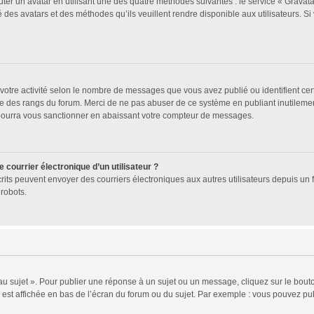
uter un avatar en utilisant une des quatre méthodes suivantes : le service « Gravatar
 des avatars et des méthodes qu’ils veuillent rendre disponible aux utilisateurs. Si
votre activité selon le nombre de messages que vous avez publié ou identifient cer
exte des rangs du forum. Merci de ne pas abuser de ce système en publiant inutile
 pourra vous sanctionner en abaissant votre compteur de messages.
 courrier électronique d’un utilisateur ?
 inscrits peuvent envoyer des courriers électroniques aux autres utilisateurs depuis 
robots.
 sujet ». Pour publier une réponse à un sujet ou un message, cliquez sur le bouto
est affichée en bas de l’écran du forum ou du sujet. Par exemple : vous pouvez pu