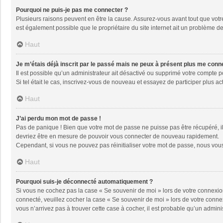
Pourquoi ne puis-je pas me connecter ?
Plusieurs raisons peuvent en être la cause. Assurez-vous avant tout que votre 
est également possible que le propriétaire du site internet ait un problème de 
Haut
Je m’étais déjà inscrit par le passé mais ne peux à présent plus me conn
Il est possible qu’un administrateur ait désactivé ou supprimé votre compte 
Si tel était le cas, inscrivez-vous de nouveau et essayez de participer plus 
Haut
J’ai perdu mon mot de passe !
Pas de panique ! Bien que votre mot de passe ne puisse pas être récupéré, il 
devriez être en mesure de pouvoir vous connecter de nouveau rapidement.
Cependant, si vous ne pouvez pas réinitialiser votre mot de passe, nous vous
Haut
Pourquoi suis-je déconnecté automatiquement ?
Si vous ne cochez pas la case « Se souvenir de moi » lors de votre connexion
connecté, veuillez cocher la case « Se souvenir de moi » lors de votre conne
vous n’arrivez pas à trouver cette case à cocher, il est probable qu’un adminis