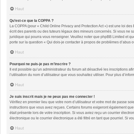
Haut
Qu’est-ce que la COPPA ?
La COPPA (pour « Child Online Privacy and Protection Act ») est une loi des
écrit des parents ou des tuteurs légaux des mineurs concernés. Si vous ne sa
juridique qui pourra vous renseigner. Veuillez noter que phpBB Limited et qu
porte sur la question « Qui dois-je contacter à propos de problèmes d’abus ou
Haut
Pourquoi ne puis-je pas m’inscrire ?
Il est possible qu’un administrateur du forum ait désactivé les inscriptions a
l’utilisation du nom d’utilisateur que vous souhaitez utiliser. Pour plus d’info
Haut
Je suis inscrit mais je ne peux pas me connecter !
Vérifiez en premier lieu que votre nom d’utilisateur et votre mot de passe soi
instructions que vous avez reçues. Certains forums exigeront également que le
était présente lors de votre inscription. Si vous aviez reçu un courrier élec
électronique ou le courrier électronique a été filtré en tant que pourriel. Si
Haut