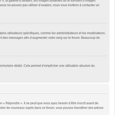
 », la galerie d’avatars, les images distantes ou le transfert d’images
 vous ne pouvez pas utiliser d’avatars, nous vous invitons à contacter un
tains utilisateurs spécifiques, comme les administrateurs et les modérateurs.
ment des messages afin d’augmenter votre rang sur le forum. Beaucoup de
un formulaire dédié. Cela permet d’empêcher une utilisation abusive du
n « Répondre ». Il se peut que vous ayez besoin d’être inscrit avant de
blier de nouveaux sujets dans ce forum, vous pouvez transférer des pièces