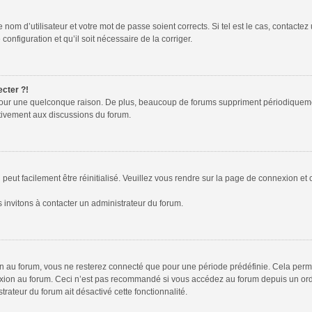
nom d’utilisateur et votre mot de passe soient corrects. Si tel est le cas, contactez
configuration et qu’il soit nécessaire de la corriger.
ecter ?!
pour une quelconque raison. De plus, beaucoup de forums suppriment périodiquement l
activement aux discussions du forum.
peut facilement être réinitialisé. Veuillez vous rendre sur la page de connexion et 
 invitons à contacter un administrateur du forum.
 au forum, vous ne resterez connecté que pour une période prédéfinie. Cela permet 
xion au forum. Ceci n’est pas recommandé si vous accédez au forum depuis un ordina
trateur du forum ait désactivé cette fonctionnalité.