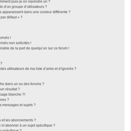
omment puis-je en rejoindre un ?
 d’un groupe d’utilisateurs ?
rs apparaissent dans une couleur différente ?
 par défaut » ?
rivés !
vés non sollicités !
irable de la part de quelqu’un sur ce forum !
 ?
es utilisateurs de ma liste d’amis et d’ignorés ?
che dans un ou des forums ?
n résultat ?
page blanche ?!
bres ?
s messages et sujets ?
ris et les abonnements ?
 m’abonner à un sujet spécifique ?
 spécifique ?