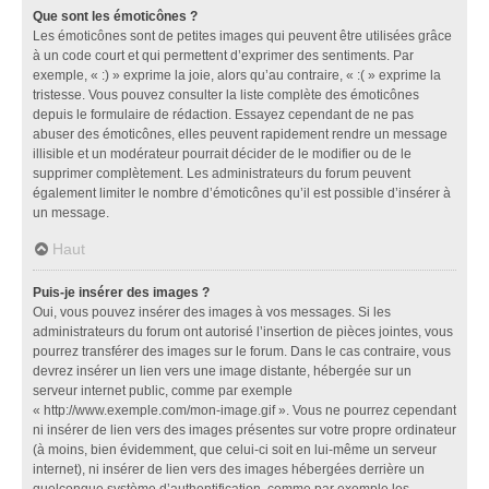
Que sont les émoticônes ?
Les émoticônes sont de petites images qui peuvent être utilisées grâce
à un code court et qui permettent d’exprimer des sentiments. Par
exemple, « :) » exprime la joie, alors qu’au contraire, « :( » exprime la
tristesse. Vous pouvez consulter la liste complète des émoticônes
depuis le formulaire de rédaction. Essayez cependant de ne pas
abuser des émoticônes, elles peuvent rapidement rendre un message
illisible et un modérateur pourrait décider de le modifier ou de le
supprimer complètement. Les administrateurs du forum peuvent
également limiter le nombre d’émoticônes qu’il est possible d’insérer à
un message.
Haut
Puis-je insérer des images ?
Oui, vous pouvez insérer des images à vos messages. Si les
administrateurs du forum ont autorisé l’insertion de pièces jointes, vous
pourrez transférer des images sur le forum. Dans le cas contraire, vous
devrez insérer un lien vers une image distante, hébergée sur un
serveur internet public, comme par exemple
« http://www.exemple.com/mon-image.gif ». Vous ne pourrez cependant
ni insérer de lien vers des images présentes sur votre propre ordinateur
(à moins, bien évidemment, que celui-ci soit en lui-même un serveur
internet), ni insérer de lien vers des images hébergées derrière un
quelconque système d’authentification, comme par exemple les