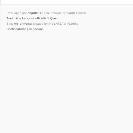
Développé par
phpBB
® Forum Software © phpBB Limited
Traduction française officielle
©
Qiaeru
Style
we_universal
created by INVENTEA & v12mike
Confidentialité
|
Conditions