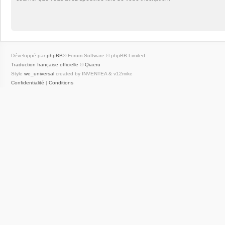
Développé par
phpBB
® Forum Software © phpBB Limited
Traduction française officielle
©
Qiaeru
Style
we_universal
created by INVENTEA & v12mike
Confidentialité
|
Conditions