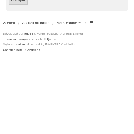
Accueil
Accueil du forum
Nous contacter
Développé par
phpBB
® Forum Software © phpBB Limited
Traduction française officielle
©
Qiaeru
Style
we_universal
created by INVENTEA & v12mike
Confidentialité
|
Conditions