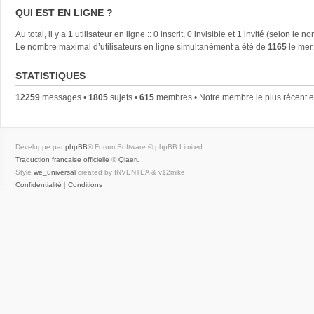
QUI EST EN LIGNE ?
Au total, il y a
1
utilisateur en ligne :: 0 inscrit, 0 invisible et 1 invité (selon le
Le nombre maximal d’utilisateurs en ligne simultanément a été de
1165
le mer
STATISTIQUES
12259
messages •
1805
sujets •
615
membres • Notre membre le plus récent 
Développé par
phpBB
® Forum Software © phpBB Limited
Traduction française officielle
©
Qiaeru
Style
we_universal
created by INVENTEA & v12mike
Confidentialité
|
Conditions