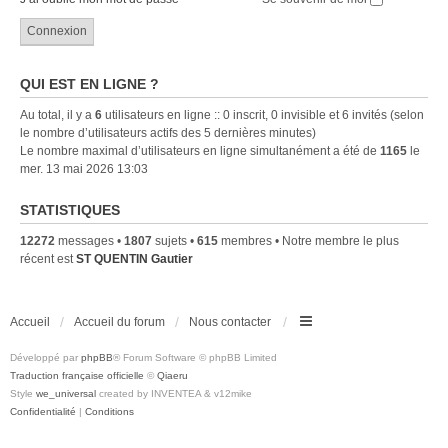
QUI EST EN LIGNE ?
Au total, il y a
6
utilisateurs en ligne :: 0 inscrit, 0 invisible et 6 invités (selon
le nombre d’utilisateurs actifs des 5 dernières minutes)
Le nombre maximal d’utilisateurs en ligne simultanément a été de
1165
le
mer. 13 mai 2026 13:03
STATISTIQUES
12272
messages •
1807
sujets •
615
membres • Notre membre le plus
récent est
ST QUENTIN Gautier
Accueil
Accueil du forum
Nous contacter
Développé par
phpBB
® Forum Software © phpBB Limited
Traduction française officielle
©
Qiaeru
Style
we_universal
created by INVENTEA & v12mike
Confidentialité
|
Conditions