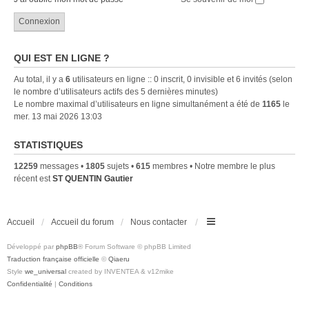
QUI EST EN LIGNE ?
Au total, il y a
6
utilisateurs en ligne :: 0 inscrit, 0 invisible et 6 invités (selon
le nombre d’utilisateurs actifs des 5 dernières minutes)
Le nombre maximal d’utilisateurs en ligne simultanément a été de
1165
le
mer. 13 mai 2026 13:03
STATISTIQUES
12259
messages •
1805
sujets •
615
membres • Notre membre le plus
récent est
ST QUENTIN Gautier
Accueil
Accueil du forum
Nous contacter
Développé par
phpBB
® Forum Software © phpBB Limited
Traduction française officielle
©
Qiaeru
Style
we_universal
created by INVENTEA & v12mike
Confidentialité
|
Conditions