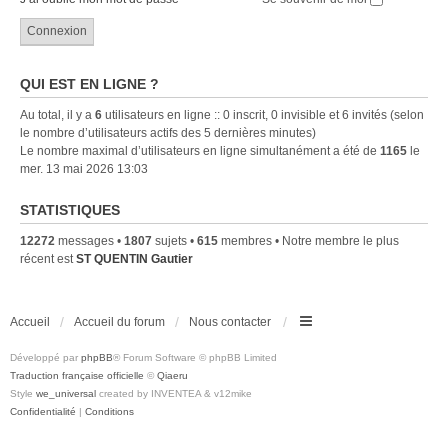
QUI EST EN LIGNE ?
Au total, il y a
6
utilisateurs en ligne :: 0 inscrit, 0 invisible et 6 invités (selon
le nombre d’utilisateurs actifs des 5 dernières minutes)
Le nombre maximal d’utilisateurs en ligne simultanément a été de
1165
le
mer. 13 mai 2026 13:03
STATISTIQUES
12272
messages •
1807
sujets •
615
membres • Notre membre le plus
récent est
ST QUENTIN Gautier
Accueil
Accueil du forum
Nous contacter
Développé par
phpBB
® Forum Software © phpBB Limited
Traduction française officielle
©
Qiaeru
Style
we_universal
created by INVENTEA & v12mike
Confidentialité
|
Conditions