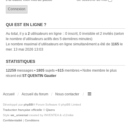
QUI EST EN LIGNE ?
Au total, il y a
2
utilisateurs en ligne :: 0 inscrit, 0 invisible et 2 invités (selon
le nombre d’utilisateurs actifs des 5 dernières minutes)
Le nombre maximal d’utilisateurs en ligne simultanément a été de
1165
le
mer. 13 mai 2026 13:03
STATISTIQUES
12259
messages •
1805
sujets •
615
membres • Notre membre le plus
récent est
ST QUENTIN Gautier
Accueil
Accueil du forum
Nous contacter
Développé par
phpBB
® Forum Software © phpBB Limited
Traduction française officielle
©
Qiaeru
Style
we_universal
created by INVENTEA & v12mike
Confidentialité
|
Conditions