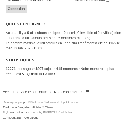
QUI EST EN LIGNE ?
Au total, il y a
9
utilisateurs en ligne :: 0 inscrit, 0 invisible et 9 invités (selon
le nombre d’utilisateurs actifs des 5 dernières minutes)
Le nombre maximal d’utilisateurs en ligne simultanément a été de
1165
le
mer. 13 mai 2026 13:03
STATISTIQUES
12271
messages •
1807
sujets •
615
membres • Notre membre le plus
récent est
ST QUENTIN Gautier
Accueil
Accueil du forum
Nous contacter
Développé par
phpBB
® Forum Software © phpBB Limited
Traduction française officielle
©
Qiaeru
Style
we_universal
created by INVENTEA & v12mike
Confidentialité
|
Conditions