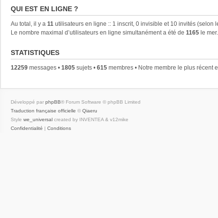
QUI EST EN LIGNE ?
Au total, il y a
11
utilisateurs en ligne :: 1 inscrit, 0 invisible et 10 invités (selo
Le nombre maximal d’utilisateurs en ligne simultanément a été de
1165
le mer
STATISTIQUES
12259
messages •
1805
sujets •
615
membres • Notre membre le plus récent 
Développé par
phpBB
® Forum Software © phpBB Limited
Traduction française officielle
©
Qiaeru
Style
we_universal
created by INVENTEA & v12mike
Confidentialité
|
Conditions