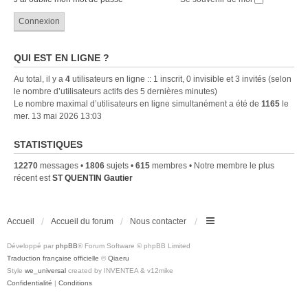
QUI EST EN LIGNE ?
Au total, il y a
4
utilisateurs en ligne :: 1 inscrit, 0 invisible et 3 invités (selon
le nombre d’utilisateurs actifs des 5 dernières minutes)
Le nombre maximal d’utilisateurs en ligne simultanément a été de
1165
le
mer. 13 mai 2026 13:03
STATISTIQUES
12270
messages •
1806
sujets •
615
membres • Notre membre le plus
récent est
ST QUENTIN Gautier
Accueil
Accueil du forum
Nous contacter
Développé par
phpBB
® Forum Software © phpBB Limited
Traduction française officielle
©
Qiaeru
Style
we_universal
created by INVENTEA & v12mike
Confidentialité
|
Conditions