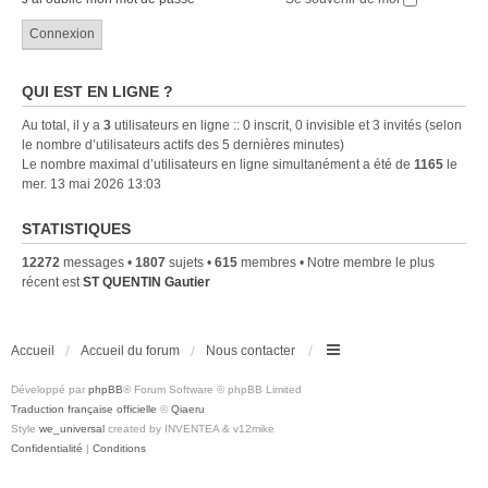
QUI EST EN LIGNE ?
Au total, il y a
3
utilisateurs en ligne :: 0 inscrit, 0 invisible et 3 invités (selon
le nombre d’utilisateurs actifs des 5 dernières minutes)
Le nombre maximal d’utilisateurs en ligne simultanément a été de
1165
le
mer. 13 mai 2026 13:03
STATISTIQUES
12272
messages •
1807
sujets •
615
membres • Notre membre le plus
récent est
ST QUENTIN Gautier
Accueil
Accueil du forum
Nous contacter
Développé par
phpBB
® Forum Software © phpBB Limited
Traduction française officielle
©
Qiaeru
Style
we_universal
created by INVENTEA & v12mike
Confidentialité
|
Conditions