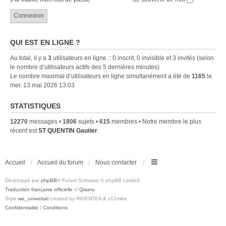
QUI EST EN LIGNE ?
Au total, il y a
3
utilisateurs en ligne :: 0 inscrit, 0 invisible et 3 invités (selon
le nombre d’utilisateurs actifs des 5 dernières minutes)
Le nombre maximal d’utilisateurs en ligne simultanément a été de
1165
le
mer. 13 mai 2026 13:03
STATISTIQUES
12270
messages •
1806
sujets •
615
membres • Notre membre le plus
récent est
ST QUENTIN Gautier
Accueil
Accueil du forum
Nous contacter
Développé par
phpBB
® Forum Software © phpBB Limited
Traduction française officielle
©
Qiaeru
Style
we_universal
created by INVENTEA & v12mike
Confidentialité
|
Conditions