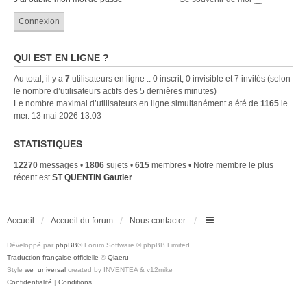
QUI EST EN LIGNE ?
Au total, il y a
7
utilisateurs en ligne :: 0 inscrit, 0 invisible et 7 invités (selon
le nombre d’utilisateurs actifs des 5 dernières minutes)
Le nombre maximal d’utilisateurs en ligne simultanément a été de
1165
le
mer. 13 mai 2026 13:03
STATISTIQUES
12270
messages •
1806
sujets •
615
membres • Notre membre le plus
récent est
ST QUENTIN Gautier
Accueil
Accueil du forum
Nous contacter
Développé par
phpBB
® Forum Software © phpBB Limited
Traduction française officielle
©
Qiaeru
Style
we_universal
created by INVENTEA & v12mike
Confidentialité
|
Conditions