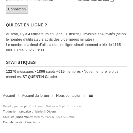
QUI EST EN LIGNE ?
Au total, il y a
4
utilisateurs en ligne :: 0 inscrit, 0 invisible et 4 invités (selon
le nombre d’utilisateurs actifs des 5 dernières minutes)
Le nombre maximal d’utilisateurs en ligne simultanément a été de
1165
le
mer. 13 mai 2026 13:03
STATISTIQUES
12270
messages •
1806
sujets •
615
membres • Notre membre le plus
récent est
ST QUENTIN Gautier
Accueil
Accueil du forum
Nous contacter
Développé par
phpBB
® Forum Software © phpBB Limited
Traduction française officielle
©
Qiaeru
Style
we_universal
created by INVENTEA & v12mike
Confidentialité
|
Conditions