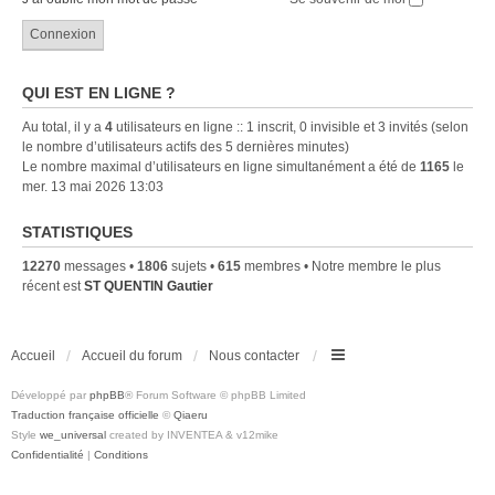
QUI EST EN LIGNE ?
Au total, il y a
4
utilisateurs en ligne :: 1 inscrit, 0 invisible et 3 invités (selon
le nombre d’utilisateurs actifs des 5 dernières minutes)
Le nombre maximal d’utilisateurs en ligne simultanément a été de
1165
le
mer. 13 mai 2026 13:03
STATISTIQUES
12270
messages •
1806
sujets •
615
membres • Notre membre le plus
récent est
ST QUENTIN Gautier
Accueil
Accueil du forum
Nous contacter
Développé par
phpBB
® Forum Software © phpBB Limited
Traduction française officielle
©
Qiaeru
Style
we_universal
created by INVENTEA & v12mike
Confidentialité
|
Conditions