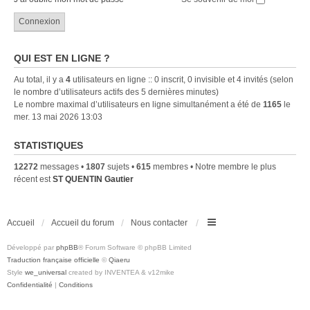
QUI EST EN LIGNE ?
Au total, il y a
4
utilisateurs en ligne :: 0 inscrit, 0 invisible et 4 invités (selon
le nombre d’utilisateurs actifs des 5 dernières minutes)
Le nombre maximal d’utilisateurs en ligne simultanément a été de
1165
le
mer. 13 mai 2026 13:03
STATISTIQUES
12272
messages •
1807
sujets •
615
membres • Notre membre le plus
récent est
ST QUENTIN Gautier
Accueil
Accueil du forum
Nous contacter
Développé par
phpBB
® Forum Software © phpBB Limited
Traduction française officielle
©
Qiaeru
Style
we_universal
created by INVENTEA & v12mike
Confidentialité
|
Conditions