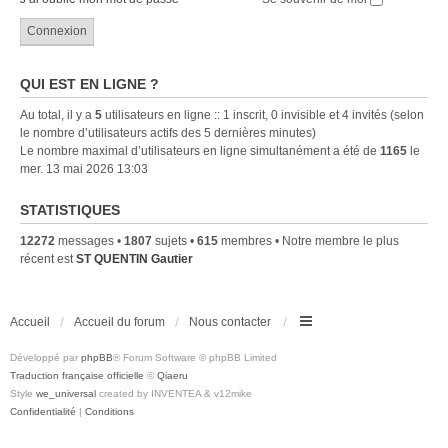
QUI EST EN LIGNE ?
Au total, il y a
5
utilisateurs en ligne :: 1 inscrit, 0 invisible et 4 invités (selon
le nombre d’utilisateurs actifs des 5 dernières minutes)
Le nombre maximal d’utilisateurs en ligne simultanément a été de
1165
le
mer. 13 mai 2026 13:03
STATISTIQUES
12272
messages •
1807
sujets •
615
membres • Notre membre le plus
récent est
ST QUENTIN Gautier
Accueil
Accueil du forum
Nous contacter
Développé par
phpBB
® Forum Software © phpBB Limited
Traduction française officielle
©
Qiaeru
Style
we_universal
created by INVENTEA & v12mike
Confidentialité
|
Conditions