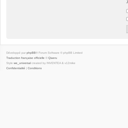
J
Développé par
phpBB
® Forum Software © phpBB Limited
Traduction française officielle
©
Qiaeru
Style
we_universal
created by INVENTEA & v12mike
Confidentialité
|
Conditions