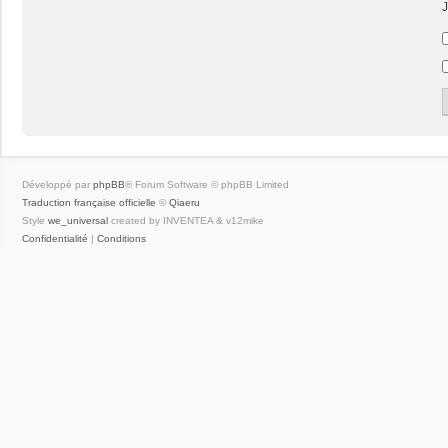
J
Développé par
phpBB
® Forum Software © phpBB Limited
Traduction française officielle
©
Qiaeru
Style
we_universal
created by INVENTEA & v12mike
Confidentialité
|
Conditions