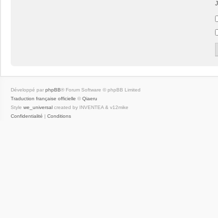
J
Développé par
phpBB
® Forum Software © phpBB Limited
Traduction française officielle
©
Qiaeru
Style
we_universal
created by INVENTEA & v12mike
Confidentialité
|
Conditions