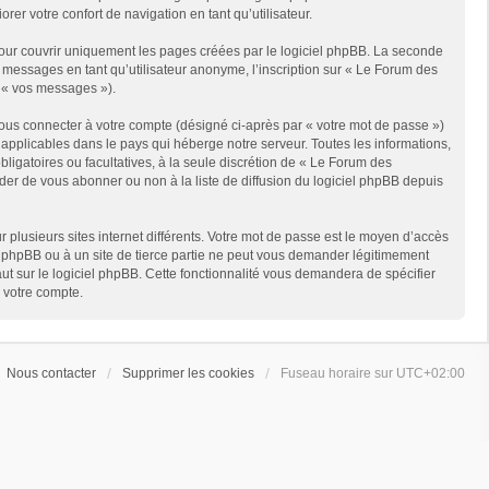
er votre confort de navigation en tant qu’utilisateur.
ur couvrir uniquement les pages créées par le logiciel phpBB. La seconde
messages en tant qu’utilisateur anonyme, l’inscription sur « Le Forum des
r « vos messages »).
ous connecter à votre compte (désigné ci-après par « votre mot de passe »)
applicables dans le pays qui héberge notre serveur. Toutes les informations,
ligatoires ou facultatives, à la seule discrétion de « Le Forum des
er de vous abonner ou non à la liste de diffusion du logiciel phpBB depuis
r plusieurs sites internet différents. Votre mot de passe est le moyen d’accès
phpBB ou à un site de tierce partie ne peut vous demander légitimement
ut sur le logiciel phpBB. Cette fonctionnalité vous demandera de spécifier
e votre compte.
Nous contacter
Supprimer les cookies
Fuseau horaire sur
UTC+02:00