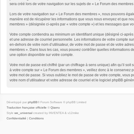
sera créé lors de votre navigation sur les sujets de « Le Forum des membres »,
Lors de votre navigation sur « Le Forum des membres », nous pouvons égale
manière est de récupérer les informations que vous nous envoyez et que nous
membres » (désignée ci-après par « votre compte ») et les messages que vous
Votre compte contiendra au minimum un identifiant unique (désigné ci-après 
et une adresse de courriel personnelle. Les informations de votre compte su
en-dehors de votre nom d’utilisateur, de votre mot de passe et de votre adres
membres ». Dans tous les cas, vous pouvez contrôler quelles informations de
une option disponible sur votre compte.
Votre mot de passe est chiffré (par un chiffrage à sens unique) afin qu’il so
à votre compte sur « Le Forum des membres », veillez donc à le conservez 
votre mot de passe. Si vous oubliez le mot de passe de votre compte, vous po
votre nom d’utilisateur et votre adresse de courriel et le logiciel phpBB gén
Développé par
phpBB
® Forum Software © phpBB Limited
Traduction française officielle
©
Qiaeru
Style
we_universal
created by INVENTEA & v12mike
Confidentialité
|
Conditions