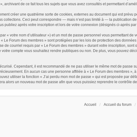
 archivant de ce fait tous les sujets que vous avez consultés et permettant d’amélior
ment créer une quatrième sorte de cookies, externes au document qui est prévu po
 collectons. Ceci peut correspondre — mais n’est pas limité à — la publication de 
 publiez après votre inscription et lors de votre connexion (désignés ci-après pa
par « votre nom d’utilisateur ») et un mot de passe personnel vous permettant de v
r « Le Forum des membres » sont protégées par les lois de protection des données 
se de courriel requis par « Le Forum des membres » durant votre inscription, sont ob
 votre compte vous souhaitez rendre publiques ou non. De plus, vous pouvez décid
it sécurisé. Cependant, il est recommandé de ne pas utiliser le même mot de passe su
précieusement. En aucun cas une personne affiliée à « Le Forum des membres », à 
uvez utiliser la fonction « J’ai perdu mon mot de passe » qui est proposée par défa
érera alors un nouveau mot de passe afin que vous puissiez reprendre le contrôle d
Accueil
Accueil du forum