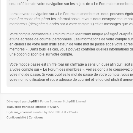
sera créé lors de votre navigation sur les sujets de « Le Forum des membres »,
Lors de votre navigation sur « Le Forum des membres », nous pouvons égale
manière est de récupérer les informations que vous nous envoyez et que nous
membres » (désignée ci-après par « votre compte ») et les messages que vous
Votre compte contiendra au minimum un identifiant unique (désigné ci-après 
et une adresse de courriel personnelle. Les informations de votre compte su
en-dehors de votre nom d’utilisateur, de votre mot de passe et de votre adres
membres ». Dans tous les cas, vous pouvez contrôler quelles informations de
une option disponible sur votre compte.
Votre mot de passe est chiffré (par un chiffrage à sens unique) afin qu’il so
à votre compte sur « Le Forum des membres », veillez donc à le conservez 
votre mot de passe. Si vous oubliez le mot de passe de votre compte, vous po
votre nom d’utilisateur et votre adresse de courriel et le logiciel phpBB gén
Développé par
phpBB
® Forum Software © phpBB Limited
Traduction française officielle
©
Qiaeru
Style
we_universal
created by INVENTEA & v12mike
Confidentialité
|
Conditions