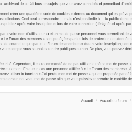
 archivant de ce fait tous les sujets que vous avez consultés et permettant d’amélior
ment créer une quatrième sorte de cookies, externes au document qui est prévu po
 collectons. Ceci peut correspondre — mais n’est pas limité à — la publication de 
 publiez après votre inscription et lors de votre connexion (désignés ci-après pa
par « votre nom d’utilisateur ») et un mot de passe personnel vous permettant de v
r « Le Forum des membres » sont protégées par les lois de protection des données 
se de courriel requis par « Le Forum des membres » durant votre inscription, sont ob
 votre compte vous souhaitez rendre publiques ou non. De plus, vous pouvez décid
it sécurisé. Cependant, il est recommandé de ne pas utiliser le même mot de passe su
précieusement. En aucun cas une personne affiliée à « Le Forum des membres », à 
uvez utiliser la fonction « J’ai perdu mon mot de passe » qui est proposée par défa
érera alors un nouveau mot de passe afin que vous puissiez reprendre le contrôle d
Accueil
Accueil du forum