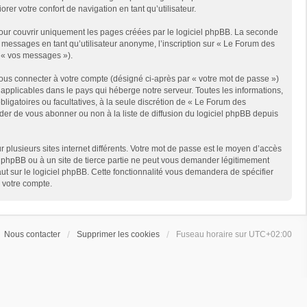
er votre confort de navigation en tant qu’utilisateur.
ur couvrir uniquement les pages créées par le logiciel phpBB. La seconde
messages en tant qu’utilisateur anonyme, l’inscription sur « Le Forum des
r « vos messages »).
ous connecter à votre compte (désigné ci-après par « votre mot de passe »)
applicables dans le pays qui héberge notre serveur. Toutes les informations,
ligatoires ou facultatives, à la seule discrétion de « Le Forum des
er de vous abonner ou non à la liste de diffusion du logiciel phpBB depuis
r plusieurs sites internet différents. Votre mot de passe est le moyen d’accès
phpBB ou à un site de tierce partie ne peut vous demander légitimement
ut sur le logiciel phpBB. Cette fonctionnalité vous demandera de spécifier
e votre compte.
Nous contacter
Supprimer les cookies
Fuseau horaire sur
UTC+02:00