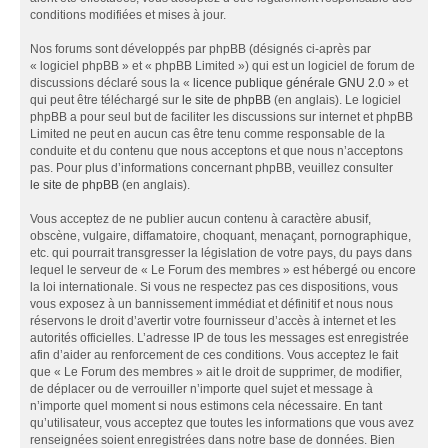
conditions modifiées et mises à jour.
Nos forums sont développés par phpBB (désignés ci-après par
« logiciel phpBB » et « phpBB Limited ») qui est un logiciel de forum de
discussions déclaré sous la «
licence publique générale GNU 2.0
» et
qui peut être téléchargé sur
le site de phpBB
(en anglais). Le logiciel
phpBB a pour seul but de faciliter les discussions sur internet et phpBB
Limited ne peut en aucun cas être tenu comme responsable de la
conduite et du contenu que nous acceptons et que nous n’acceptons
pas. Pour plus d’informations concernant phpBB, veuillez consulter
le site de phpBB
(en anglais).
Vous acceptez de ne publier aucun contenu à caractère abusif,
obscène, vulgaire, diffamatoire, choquant, menaçant, pornographique,
etc. qui pourrait transgresser la législation de votre pays, du pays dans
lequel le serveur de « Le Forum des membres » est hébergé ou encore
la loi internationale. Si vous ne respectez pas ces dispositions, vous
vous exposez à un bannissement immédiat et définitif et nous nous
réservons le droit d’avertir votre fournisseur d’accès à internet et les
autorités officielles. L’adresse IP de tous les messages est enregistrée
afin d’aider au renforcement de ces conditions. Vous acceptez le fait
que « Le Forum des membres » ait le droit de supprimer, de modifier,
de déplacer ou de verrouiller n’importe quel sujet et message à
n’importe quel moment si nous estimons cela nécessaire. En tant
qu’utilisateur, vous acceptez que toutes les informations que vous avez
renseignées soient enregistrées dans notre base de données. Bien