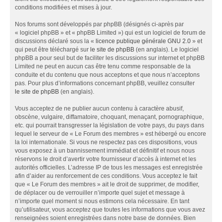
conditions modifiées et mises à jour.
Nos forums sont développés par phpBB (désignés ci-après par
« logiciel phpBB » et « phpBB Limited ») qui est un logiciel de forum de
discussions déclaré sous la «
licence publique générale GNU 2.0
» et
qui peut être téléchargé sur
le site de phpBB
(en anglais). Le logiciel
phpBB a pour seul but de faciliter les discussions sur internet et phpBB
Limited ne peut en aucun cas être tenu comme responsable de la
conduite et du contenu que nous acceptons et que nous n’acceptons
pas. Pour plus d’informations concernant phpBB, veuillez consulter
le site de phpBB
(en anglais).
Vous acceptez de ne publier aucun contenu à caractère abusif,
obscène, vulgaire, diffamatoire, choquant, menaçant, pornographique,
etc. qui pourrait transgresser la législation de votre pays, du pays dans
lequel le serveur de « Le Forum des membres » est hébergé ou encore
la loi internationale. Si vous ne respectez pas ces dispositions, vous
vous exposez à un bannissement immédiat et définitif et nous nous
réservons le droit d’avertir votre fournisseur d’accès à internet et les
autorités officielles. L’adresse IP de tous les messages est enregistrée
afin d’aider au renforcement de ces conditions. Vous acceptez le fait
que « Le Forum des membres » ait le droit de supprimer, de modifier,
de déplacer ou de verrouiller n’importe quel sujet et message à
n’importe quel moment si nous estimons cela nécessaire. En tant
qu’utilisateur, vous acceptez que toutes les informations que vous avez
renseignées soient enregistrées dans notre base de données. Bien