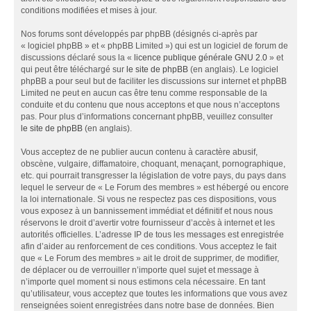
conditions modifiées et mises à jour.
Nos forums sont développés par phpBB (désignés ci-après par
« logiciel phpBB » et « phpBB Limited ») qui est un logiciel de forum de
discussions déclaré sous la «
licence publique générale GNU 2.0
» et
qui peut être téléchargé sur
le site de phpBB
(en anglais). Le logiciel
phpBB a pour seul but de faciliter les discussions sur internet et phpBB
Limited ne peut en aucun cas être tenu comme responsable de la
conduite et du contenu que nous acceptons et que nous n’acceptons
pas. Pour plus d’informations concernant phpBB, veuillez consulter
le site de phpBB
(en anglais).
Vous acceptez de ne publier aucun contenu à caractère abusif,
obscène, vulgaire, diffamatoire, choquant, menaçant, pornographique,
etc. qui pourrait transgresser la législation de votre pays, du pays dans
lequel le serveur de « Le Forum des membres » est hébergé ou encore
la loi internationale. Si vous ne respectez pas ces dispositions, vous
vous exposez à un bannissement immédiat et définitif et nous nous
réservons le droit d’avertir votre fournisseur d’accès à internet et les
autorités officielles. L’adresse IP de tous les messages est enregistrée
afin d’aider au renforcement de ces conditions. Vous acceptez le fait
que « Le Forum des membres » ait le droit de supprimer, de modifier,
de déplacer ou de verrouiller n’importe quel sujet et message à
n’importe quel moment si nous estimons cela nécessaire. En tant
qu’utilisateur, vous acceptez que toutes les informations que vous avez
renseignées soient enregistrées dans notre base de données. Bien