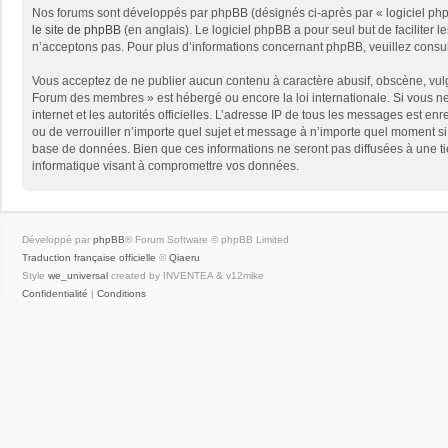
Nos forums sont développés par phpBB (désignés ci-après par « logiciel phpB
le site de phpBB
(en anglais). Le logiciel phpBB a pour seul but de facilite
n’acceptons pas. Pour plus d’informations concernant phpBB, veuillez consu
Vous acceptez de ne publier aucun contenu à caractère abusif, obscène, vulga
Forum des membres » est hébergé ou encore la loi internationale. Si vous ne 
internet et les autorités officielles. L’adresse IP de tous les messages est e
ou de verrouiller n’importe quel sujet et message à n’importe quel moment si
base de données. Bien que ces informations ne seront pas diffusées à une t
informatique visant à compromettre vos données.
Développé par
phpBB
® Forum Software © phpBB Limited
Traduction française officielle
©
Qiaeru
Style
we_universal
created by INVENTEA & v12mike
Confidentialité
|
Conditions