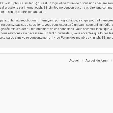
B » et « phpBB Limited ») qui est un logiciel de forum de discussions déclaré sou
r les discussions sur internet et phpBB Limited ne peut en aucun cas être tenu com
lter
le site de phpBB
(en anglais).
ire, diffamatoire, choquant, menaçant, pornographique, etc. qui pourrait transgress
respectez pas ces dispositions, vous vous exposez à un bannissement immédiat et dé
nregistrée afin d’aider au renforcement de ces conditions. Vous acceptez le fait que
 nous estimons cela nécessaire. En tant qu’utilisateur, vous acceptez que toutes l
ierce partie sans votre consentement, ni « Le Forum des membres », ni phpBB, ne 
Accueil
Accueil du forum