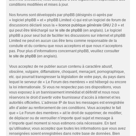
conditions modifiées et mises à jour.
Nos forums sont développés par phpBB (désignés ci-après par
« logiciel phpBB » et « phpBB Limited ») qui est un logiciel de forum de
discussions déclaré sous la «
licence publique générale GNU 2.0
» et
qui peut être téléchargé sur
le site de phpBB
(en anglais). Le logiciel
phpBB a pour seul but de faciliter les discussions sur internet et phpBB
Limited ne peut en aucun cas être tenu comme responsable de la
conduite et du contenu que nous acceptons et que nous n’acceptons
pas. Pour plus d’informations concernant phpBB, veuillez consulter
le site de phpBB
(en anglais).
Vous acceptez de ne publier aucun contenu à caractère abusif,
obscène, vulgaire, diffamatoire, choquant, menaçant, pornographique,
etc. qui pourrait transgresser la législation de votre pays, du pays dans
lequel le serveur de « Le Forum des membres » est hébergé ou encore
la loi internationale. Si vous ne respectez pas ces dispositions, vous
vous exposez à un bannissement immédiat et définitif et nous nous
réservons le droit d’avertir votre fournisseur d’accès à internet et les
autorités officielles. L’adresse IP de tous les messages est enregistrée
afin d’aider au renforcement de ces conditions. Vous acceptez le fait
que « Le Forum des membres » ait le droit de supprimer, de modifier,
de déplacer ou de verrouiller n’importe quel sujet et message à
n’importe quel moment si nous estimons cela nécessaire. En tant
qu’utilisateur, vous acceptez que toutes les informations que vous avez
renseignées soient enregistrées dans notre base de données. Bien