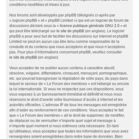
conditions modifiées et mises à jour.
Nos forums sont développés par phpBB (désignés ci-après par
« logiciel phpBB » et « phpBB Limited ») qui est un logiciel de forum de
discussions déclaré sous la «
licence publique générale GNU 2.0
» et
qui peut être téléchargé sur
le site de phpBB
(en anglais). Le logiciel
phpBB a pour seul but de faciliter les discussions sur internet et phpBB
Limited ne peut en aucun cas être tenu comme responsable de la
conduite et du contenu que nous acceptons et que nous n’acceptons
pas. Pour plus d’informations concernant phpBB, veuillez consulter
le site de phpBB
(en anglais).
Vous acceptez de ne publier aucun contenu à caractère abusif,
obscène, vulgaire, diffamatoire, choquant, menaçant, pornographique,
etc. qui pourrait transgresser la législation de votre pays, du pays dans
lequel le serveur de « Le Forum des membres » est hébergé ou encore
la loi internationale. Si vous ne respectez pas ces dispositions, vous
vous exposez à un bannissement immédiat et définitif et nous nous
réservons le droit d’avertir votre fournisseur d’accès à internet et les
autorités officielles. L’adresse IP de tous les messages est enregistrée
afin d’aider au renforcement de ces conditions. Vous acceptez le fait
que « Le Forum des membres » ait le droit de supprimer, de modifier,
de déplacer ou de verrouiller n’importe quel sujet et message à
n’importe quel moment si nous estimons cela nécessaire. En tant
qu’utilisateur, vous acceptez que toutes les informations que vous avez
renseignées soient enregistrées dans notre base de données. Bien