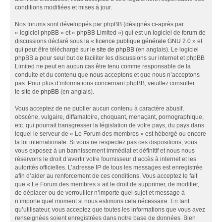
conditions modifiées et mises à jour.
Nos forums sont développés par phpBB (désignés ci-après par
« logiciel phpBB » et « phpBB Limited ») qui est un logiciel de forum de
discussions déclaré sous la «
licence publique générale GNU 2.0
» et
qui peut être téléchargé sur
le site de phpBB
(en anglais). Le logiciel
phpBB a pour seul but de faciliter les discussions sur internet et phpBB
Limited ne peut en aucun cas être tenu comme responsable de la
conduite et du contenu que nous acceptons et que nous n’acceptons
pas. Pour plus d’informations concernant phpBB, veuillez consulter
le site de phpBB
(en anglais).
Vous acceptez de ne publier aucun contenu à caractère abusif,
obscène, vulgaire, diffamatoire, choquant, menaçant, pornographique,
etc. qui pourrait transgresser la législation de votre pays, du pays dans
lequel le serveur de « Le Forum des membres » est hébergé ou encore
la loi internationale. Si vous ne respectez pas ces dispositions, vous
vous exposez à un bannissement immédiat et définitif et nous nous
réservons le droit d’avertir votre fournisseur d’accès à internet et les
autorités officielles. L’adresse IP de tous les messages est enregistrée
afin d’aider au renforcement de ces conditions. Vous acceptez le fait
que « Le Forum des membres » ait le droit de supprimer, de modifier,
de déplacer ou de verrouiller n’importe quel sujet et message à
n’importe quel moment si nous estimons cela nécessaire. En tant
qu’utilisateur, vous acceptez que toutes les informations que vous avez
renseignées soient enregistrées dans notre base de données. Bien