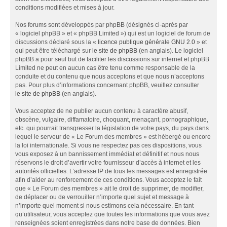
conditions modifiées et mises à jour.
Nos forums sont développés par phpBB (désignés ci-après par
« logiciel phpBB » et « phpBB Limited ») qui est un logiciel de forum de
discussions déclaré sous la «
licence publique générale GNU 2.0
» et
qui peut être téléchargé sur
le site de phpBB
(en anglais). Le logiciel
phpBB a pour seul but de faciliter les discussions sur internet et phpBB
Limited ne peut en aucun cas être tenu comme responsable de la
conduite et du contenu que nous acceptons et que nous n’acceptons
pas. Pour plus d’informations concernant phpBB, veuillez consulter
le site de phpBB
(en anglais).
Vous acceptez de ne publier aucun contenu à caractère abusif,
obscène, vulgaire, diffamatoire, choquant, menaçant, pornographique,
etc. qui pourrait transgresser la législation de votre pays, du pays dans
lequel le serveur de « Le Forum des membres » est hébergé ou encore
la loi internationale. Si vous ne respectez pas ces dispositions, vous
vous exposez à un bannissement immédiat et définitif et nous nous
réservons le droit d’avertir votre fournisseur d’accès à internet et les
autorités officielles. L’adresse IP de tous les messages est enregistrée
afin d’aider au renforcement de ces conditions. Vous acceptez le fait
que « Le Forum des membres » ait le droit de supprimer, de modifier,
de déplacer ou de verrouiller n’importe quel sujet et message à
n’importe quel moment si nous estimons cela nécessaire. En tant
qu’utilisateur, vous acceptez que toutes les informations que vous avez
renseignées soient enregistrées dans notre base de données. Bien