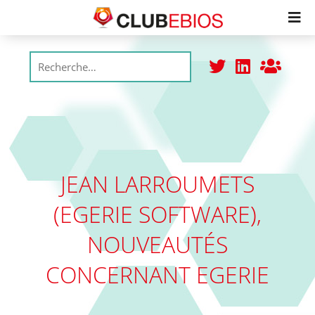
Membres
Productions
Réunions
JEAN LARROUMETS
(EGERIE SOFTWARE),
Adhésion
NOUVEAUTÉS
College
CONCERNANT EGERIE
Labels