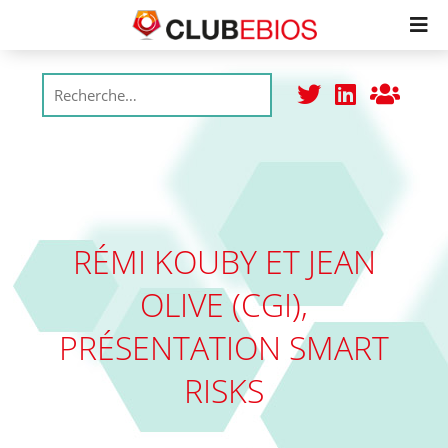
Membres
Productions
Réunions
RÉMI KOUBY ET JEAN
OLIVE (CGI),
Adhésion
PRÉSENTATION SMART
College
RISKS
Labels