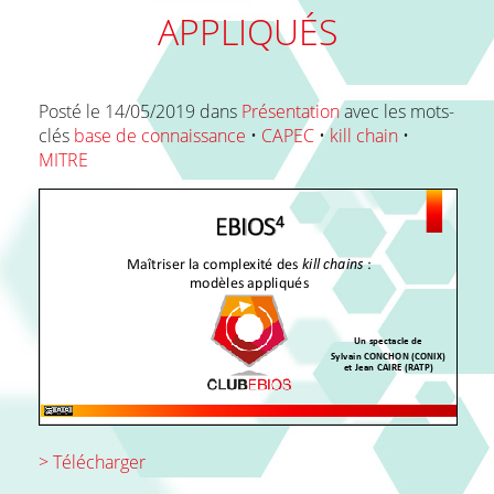
APPLIQUÉS
FAQ
Posté le 14/05/2019 dans
Présentation
avec les mots-
clés
base de connaissance
•
CAPEC
•
kill chain
•
Contact
MITRE
> Télécharger