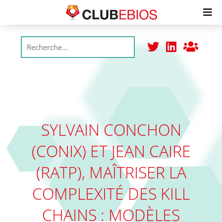
Membres
Productions
Réunions
SYLVAIN CONCHON
(CONIX) ET JEAN CAIRE
Adhésion
(RATP), MAÎTRISER LA
College
COMPLEXITÉ DES KILL
CHAINS : MODÈLES
Labels